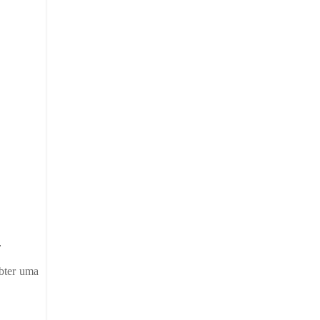
.
bter uma