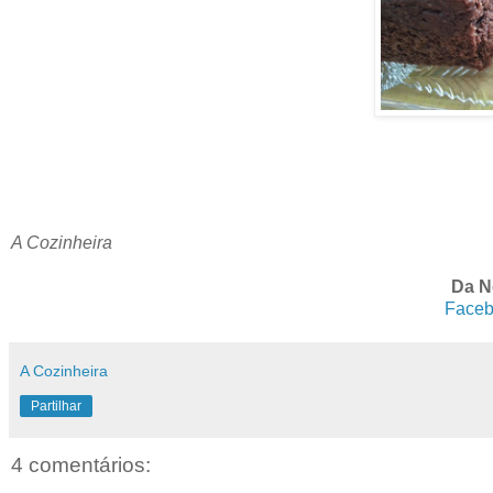
A Cozinheira
Da N
Faceb
A Cozinheira
Partilhar
4 comentários: