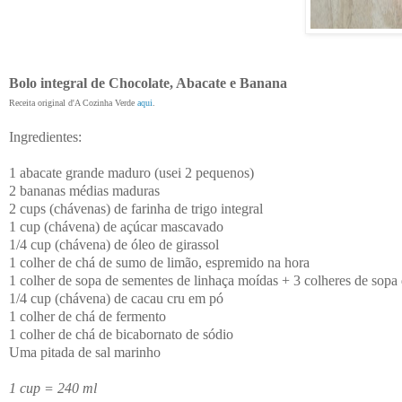
Bolo integral de Chocolate, Abacate e Banana
Receita original d'A Cozinha Verde
aqui
.
Ingredientes:
1 abacate grande maduro (usei 2 pequenos)
2 bananas médias maduras
2 cups (chávenas) de farinha de trigo integral
1 cup (chávena) de açúcar mascavado
1/4 cup (chávena) de óleo de girassol
1 colher de chá de sumo de limão, espremido na hora
1 colher de sopa de sementes de linhaça moídas + 3 colheres de sopa
1/4 cup (chávena) de cacau cru em pó
1 colher de chá de fermento
1 colher de chá de bicabornato de sódio
Uma pitada de sal marinho
1 cup = 240 ml