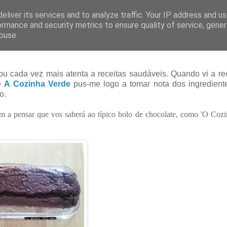
eliver its services and to analyze traffic. Your IP address and u
ormance and security metrics to ensure quality of service, gene
buse.
u cada vez mais atenta a receitas saudáveis. Quando vi a re
e
A Cozinha Verde
pus-me logo a tomar nota dos ingredient
o.
 a pensar que vos saberá ao típico bolo de chocolate, como 'O Cozi