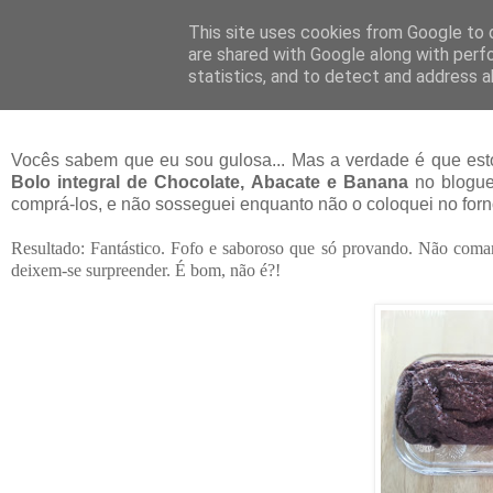
This site uses cookies from Google to d
are shared with Google along with perf
25 junho 2014
statistics, and to detect and address a
Bolo de chocolate saudável
Vocês sabem que eu sou gulosa... Mas a verdade é que esto
Bolo integral de Chocolate, Abacate e Banana
no blogu
comprá-los, e não sosseguei enquanto não o coloquei no forn
Resultado: Fantástico. Fofo e saboroso que só provando. Não comam
deixem-se surpreender. É bom, não é?!