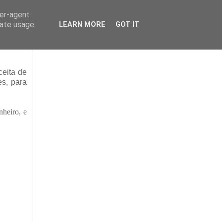
ser-agent
rate usage
LEARN MORE
GOT IT
ceita de
es, para
nheiro, e