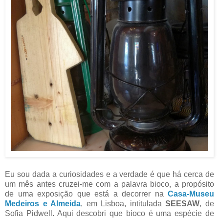
Eu sou dada a curiosidades e a verdade é que há cerca de
um mês antes cruzei-me com a palavra bioco, a propósito
de uma exposição que está a decorrer na
Casa-Museu
Medeiros e Almeida
, em Lisboa, intitulada
SEESAW
, de
Sofia Pidwell. Aqui descobri que bioco é
uma espécie de