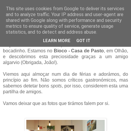
This site uses cookies from Google to deliver its services
and to analyze traffic. Your IP address and user-agent are
21 julho 2016
shared with Google along with performance and security
Decorem este nome: BIOCO #
metrics to ensure quality of service, generate usage
Restaurante
statistics, and to detect and address abuse.
LEARN MORE
GOT IT
Façam o favor de entrar aqui connosco e sentarem-se um
bocadinho. Estamos no
Bioco - Casa de Pasto
, em Olhão,
e descobrimos esta preciosidade graças a um amigo
algarvio (Obrigada, João!).
Viemos aqui almoçar num dia de férias e adorámos, do
princípio ao fim. Não somos críticos gastronómicos, mas
sabemos detetar bons
spots
, por isso, considerem esta uma
partilha de amigos.
Vamos deixar que as fotos que tirámos falem por si.