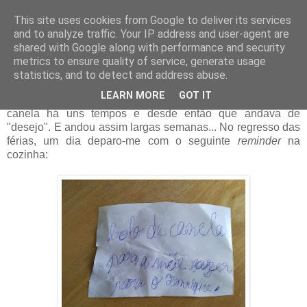
This site uses cookies from Google to deliver its services
and to analyze traffic. Your IP address and user-agent are
09 agosto 2017
shared with Google along with performance and security
Bolo de Canela e um desejo
metrics to ensure quality of service, generate usage
statistics, and to detect and address abuse.
Sabem quando provam algo tão bom que não vos sai da
LEARN MORE
GOT IT
cabeça? Aconteceu isso com o Henrique:
comeu bolo de
canela há uns tempos e desde então que andava de
"desejo". E andou assim largas semanas... No regresso das
férias, um dia
deparo-me com o seguinte
reminder
na
cozinha: