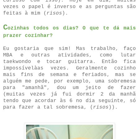
curioso com isso). Hoje em dia, muitas
vezes o papel é inverso e as perguntas são
feitas à mim (
risos
).
C
ozinhas todos os dias? O que te dá mais
prazer cozinhar?
Eu gostaria que sim! Mas trabalho, faço
MBA e outras atividades, como lutar
taekwondo e tocar guitarra. Então fica
impossívelàas vezes. Geralmente cozinho
mais fins de semana e feriados, mas se
alguém me pede, por exemplo, uma sobremesa
para "amanhã", dou um jeito de fazer
(muitas vezes já fui dormir 2 da manhã
tendo que acordar às 6 no dia seguinte, só
para fazer a tal sobremesa, (
risos
)).