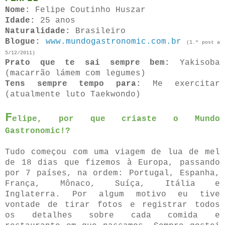
Nome:
Felipe Coutinho Huszar
Idade:
25 anos
Naturalidade:
Brasileiro
Blogue:
www.mundogastronomic.com.br
(1.º post a
5/12/2011)
Prato que te sai sempre bem:
Yakisoba
(macarrão lámem com legumes)
Tens sempre tempo para:
Me exercitar
(atualmente luto Taekwondo)
F
elipe, por que criaste o Mundo
Gastronomic!?
Tudo começou com uma viagem de lua de mel
de 18 dias que fizemos à Europa, passando
por 7 países, na ordem: Portugal, Espanha,
França, Mônaco, Suíça, Itália e
Inglaterra. Por algum motivo eu tive
vontade de tirar fotos e registrar todos
os detalhes sobre cada comida e