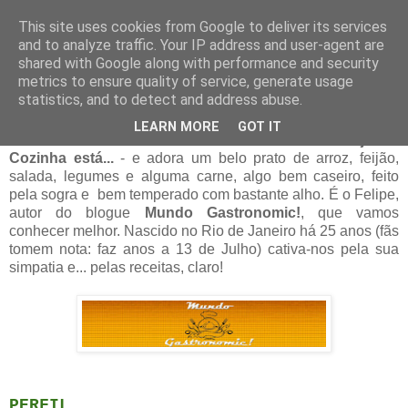
This site uses cookies from Google to deliver its services
and to analyze traffic. Your IP address and user-agent are
14 maio 2013
shared with Google along with performance and security
Hoje na Cozinha está... Mundo
metrics to ensure quality of service, generate usage
Gastronomic!
statistics, and to detect and address abuse.
LEARN MORE
GOT IT
Gosta de desafios - check! Aceitou estrear o
Hoje na
Cozinha está...
- e adora
um belo prato de arroz, feijão,
salada, legumes e alguma carne, algo bem caseiro, feito
pela sogra e bem temperado com bastante alho. É o Felipe,
autor do blogue
Mundo Gastronomic!
, que vamos
conhecer melhor. Nascido no Rio de Janeiro há 25 anos (fãs
tomem nota: faz anos a 13 de Julho) cativa-nos pela sua
simpatia e... pelas receitas, claro!
PER
FIL