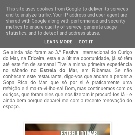
This site uses cookies from Google to deliver its services
and to analyze traffic. Your IP address and user-agent are
07 abril 2017
shared with Google along with performance and security
Festival do Ouriço na Ericeira # Já fui e
metrics to ensure quality of service, generate usage
vou voltar!
statistics, and to detect and address abuse.
LEARN MORE
GOT IT
Se ainda não foram ao 3.º Festival Internacional do Ouriço
do Mar, na Ericeira, esta é a última oportunidade, já só têm
até este fim de semana! Tive a minha primeira experiência
no sábado no
Estrela do Mar
, em Ribamar. Se não
conhecem este restaurante, digo-vos que andam a perder
a
Sopa Rica do Mar, que só por si é praticamente uma
refeição e é ma-ra-vi-lho-sa! Bom, mas continuemos com os
ouriços, que foram eles que nos fizeram ir procurá-los lá - e
ainda bem porque deparei-me com a recente renovação do
espaço.