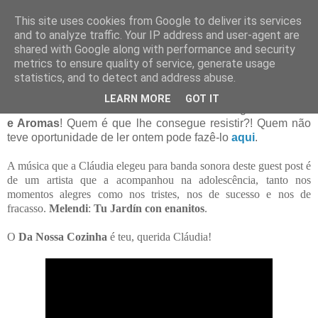
This site uses cookies from Google to deliver its services
and to analyze traffic. Your IP address and user-agent are
06 setembro 2013
shared with Google along with performance and security
Guest Post # Taças da Tentação do
metrics to ensure quality of service, generate usage
Histórias e Aromas
statistics, and to detect and address abuse.
LEARN MORE
GOT IT
Gostámos tanto de conhecer a Cláudia do blogue
Histórias
e Aromas
! Quem é que lhe consegue resistir?! Quem não
teve oportunidade de ler ontem pode fazê-lo
aqui
.
A música que a Cláudia elegeu para banda sonora deste guest post é
de um artista que a acompanhou na adolescência, tanto nos
momentos alegres como nos tristes, nos de sucesso e nos de
fracasso.
Melendi
:
Tu Jardín con enanitos
.
O
Da Nossa Cozinha
é teu, querida Cláudia!