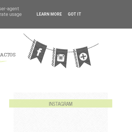
user-agent
erate usage
LEARN MORE
GOT IT
INSTAGRAM