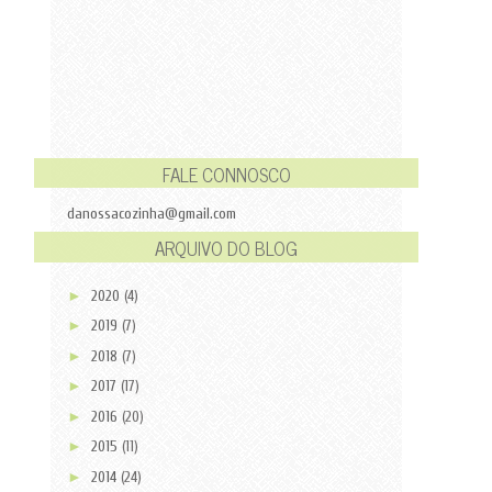
FALE CONNOSCO
danossacozinha@gmail.com
ARQUIVO DO BLOG
►
2020
(4)
►
2019
(7)
►
2018
(7)
►
2017
(17)
►
2016
(20)
►
2015
(11)
►
2014
(24)