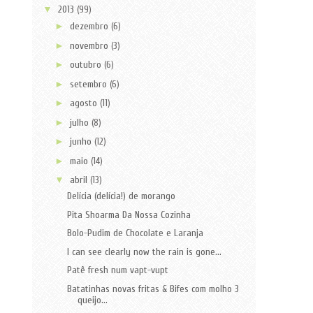
▼
2013
(99)
►
dezembro
(6)
►
novembro
(3)
►
outubro
(6)
►
setembro
(6)
►
agosto
(11)
►
julho
(8)
►
junho
(12)
►
maio
(14)
▼
abril
(13)
Delícia (delícia!) de morango
Pita Shoarma Da Nossa Cozinha
Bolo-Pudim de Chocolate e Laranja
I can see clearly now the rain is gone...
Patê fresh num vapt-vupt
Batatinhas novas fritas & Bifes com molho 3
queijo...