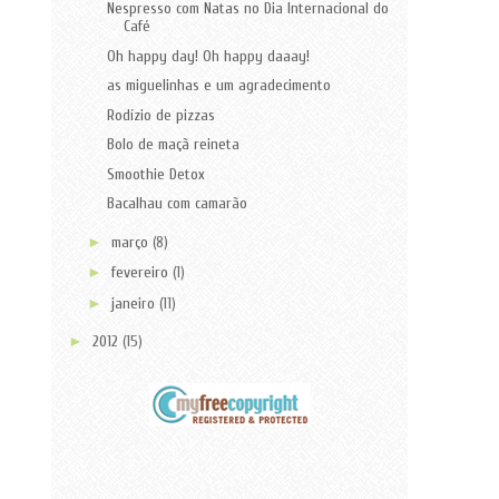
Nespresso com Natas no Dia Internacional do
Café
Oh happy day! Oh happy daaay!
as miguelinhas e um agradecimento
Rodízio de pizzas
Bolo de maçã reineta
Smoothie Detox
Bacalhau com camarão
►
março
(8)
►
fevereiro
(1)
►
janeiro
(11)
►
2012
(15)