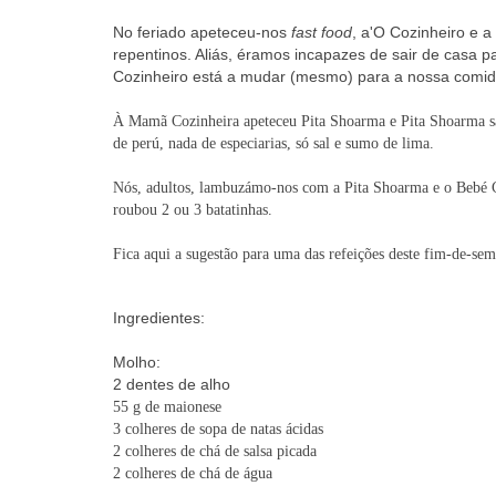
No feriado apeteceu-nos
fast food
, a'O Cozinheiro e 
repentinos. Aliás, éramos incapazes de sair de casa 
Cozinheiro está a mudar (mesmo) para a nossa comida
À Mamã Cozinheira apeteceu Pita Shoarma e Pita Shoarma sai
de perú, nada de especiarias, só sal e sumo de lima.
Nós, adultos, lambuzámo-nos com a Pita Shoarma e o Bebé C
roubou 2 ou 3 batatinhas.
Fica aqui a sugestão para uma das refeições deste fim-de-se
Ingredientes:
Molho:
2 dentes de alho
55 g de maionese
3 colheres de sopa de natas ácidas
2 colheres de chá de salsa picada
2 colheres de chá de água