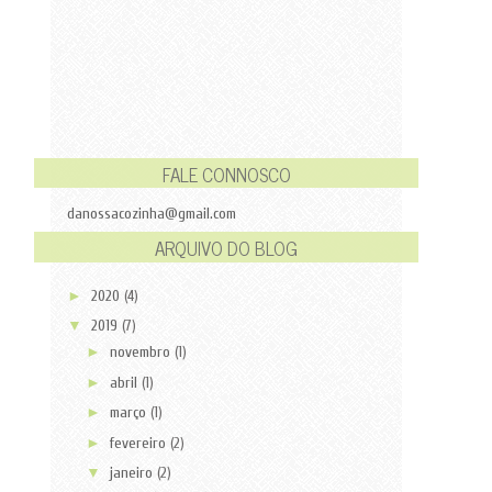
FALE CONNOSCO
danossacozinha@gmail.com
ARQUIVO DO BLOG
►
2020
(4)
▼
2019
(7)
►
novembro
(1)
►
abril
(1)
►
março
(1)
►
fevereiro
(2)
▼
janeiro
(2)