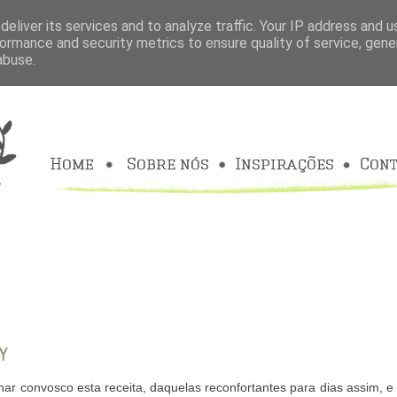
eliver its services and to analyze traffic. Your IP address and 
ormance and security metrics to ensure quality of service, gen
abuse.
Y
har convosco esta receita, daquelas reconfortantes para dias assim, e