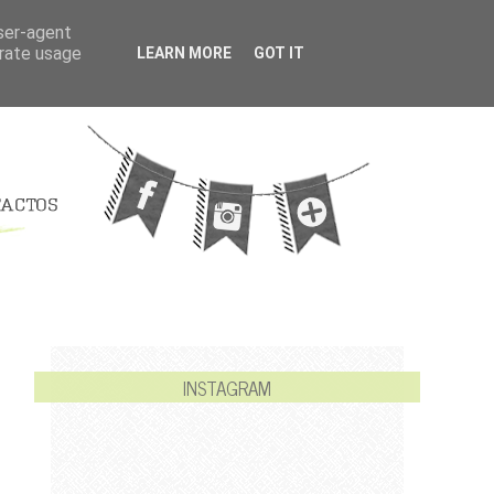
user-agent
erate usage
LEARN MORE
GOT IT
INSTAGRAM