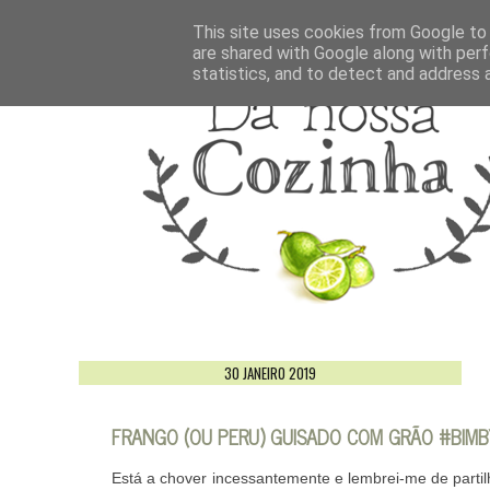
This site uses cookies from Google to d
are shared with Google along with perf
statistics, and to detect and address 
30 JANEIRO 2019
FRANGO (OU PERU) GUISADO COM GRÃO #BIMB
Está a chover incessantemente e lembrei-me de partil