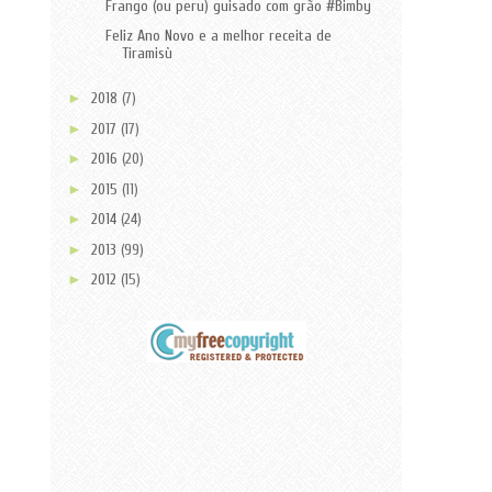
Frango (ou peru) guisado com grão #Bimby
Feliz Ano Novo e a melhor receita de
Tiramisù
►
2018
(7)
►
2017
(17)
►
2016
(20)
►
2015
(11)
►
2014
(24)
►
2013
(99)
►
2012
(15)