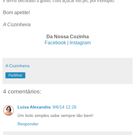
e servir decorado a gosto, com açúcar em pó, por exemplo.
Bom apetite!
A Cozinheira
Da Nossa Cozinha
Facebook
|
Instagram
A Cozinheira
Partilhar
4 comentários:
Luisa Alexandra
9/6/14 12:26
Um bolo simples sabe sempre tão bem!
Responder