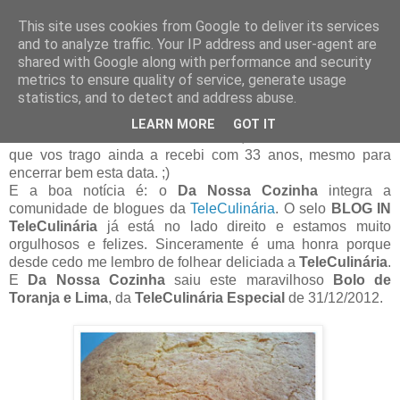
This site uses cookies from Google to deliver its services
and to analyze traffic. Your IP address and user-agent are
09 junho 2014
shared with Google along with performance and security
Bolo de Toranja e Lima # BLOG IN
metrics to ensure quality of service, generate usage
TeleCulinária
statistics, and to detect and address abuse.
LEARN MORE
GOT IT
Cá estou eu um aninho mais velha, mas feliz! A novidade
que vos trago ainda a recebi com 33 anos, mesmo para
encerrar bem esta data. ;)
E a boa notícia é: o
Da Nossa Cozinha
integra a
comunidade de blogues da
TeleCulinária
. O selo
BLOG IN
TeleCulinária
já está no lado direito e estamos muito
orgulhosos e felizes. Sinceramente é uma honra porque
desde cedo me lembro de folhear deliciada a
TeleCulinária
.
E
Da Nossa Cozinha
saiu este maravilhoso
Bolo de
Toranja e Lima
, da
TeleCulinária Especial
de 31/12/2012.