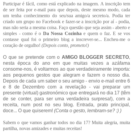
Participar é fácil, como está explicado na imagem. A inscrição tem
de ser feita por e-mail para que depois, deste mesmo modo, cada
um tenha conhecimento do seu/sua amigo/a secreto/a. Podia ter
criado um grupo no Facebook e fazer-se a inscrição por aí - podia,
mas não seria a mesma coisa. Faço questão que seja assim - aberto e
simples - como é o
Da Nossa Cozinha
e quem o faz. E se vos
contasse qual foi o primeiro blog a inscrever-se... Encheu-me o
coração de orgulho!
(Depois conto, prometo!)
O que se pretende com o
AMIGO BLOGGER SECRETO
,
nesta época do ano em que muitas vezes a azáfama
consome-nos, é voltarmos ao que verdadeiramente importa:
aos pequenos gestos que alegram e fazem o nosso dia.
Depois de cada um saber o seu amigo - envio e-mail entre 6
e 8 de Dezembro com a revelação - vai preparar um
presente (virtual) gastronómico que entregará no dia 17 (têm
de se conter, para ser uma verdadeira surpresa!), com a
receita, num post no seu blog. Entrada, prato principal,
doce... O que quiserem!
(Conta o gesto, lembram-se? :) )
Sabem o que vamos ganhar todos no dia 17? Muita alegria, muita
partilha, novas amizades e muitas receitas!