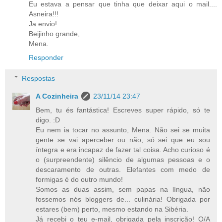
Eu estava a pensar que tinha que deixar aqui o mail....
Asneira!!!
Ja envio!
Beijinho grande,
Mena.
Responder
Respostas
A Cozinheira
23/11/14 23:47
Bem, tu és fantástica! Escreves super rápido, só te
digo. :D
Eu nem ia tocar no assunto, Mena. Não sei se muita
gente se vai aperceber ou não, só sei que eu sou
íntegra e era incapaz de fazer tal coisa. Acho curioso é
o (surpreendente) silêncio de algumas pessoas e o
descaramento de outras. Elefantes com medo de
formigas é do outro mundo!
Somos as duas assim, sem papas na língua, não
fossemos nós bloggers de... culinária! Obrigada por
estares (bem) perto, mesmo estando na Sibéria.
Já recebi o teu e-mail, obrigada pela inscrição! O/A