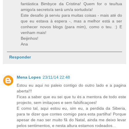
fantástica Bimbyce da Cristina! Quem for o teu/tua
amigo/a secreto/a será um/a sortudo/a!
Este desafio já serviu para muitas coisas - mais até do
que eu estava à espera -, mas a melhor está a ser
conhecer novos blogs (para mim), como o teu. :) E
venham mais!
Beijinhos!
Ana
Responder
Mena Lopes
23/11/14 22:48
Estou eu aqui no paleio contigo do outro lado e a pagina
aberta!!!
Ficas a saber que eu sei que tu és a mentora de todo este
projecto, sem imitaçoes e sem falsificaçoes!
E como tal, aqui estou eu, sim eu, a perdida da Siberia,
para te dizer que contes comigo para esta partilha! Porque
apesar de nao ser muito fã do Natal, ainda me deixo levar
pelos sentimentos, e nesta altura estamos rodeados...