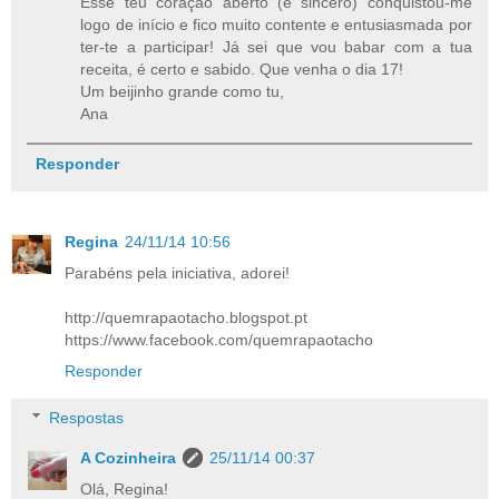
Esse teu coração aberto (e sincero) conquistou-me
logo de início e fico muito contente e entusiasmada por
ter-te a participar! Já sei que vou babar com a tua
receita, é certo e sabido. Que venha o dia 17!
Um beijinho grande como tu,
Ana
Responder
Regina
24/11/14 10:56
Parabéns pela iniciativa, adorei!
http://quemrapaotacho.blogspot.pt
https://www.facebook.com/quemrapaotacho
Responder
Respostas
A Cozinheira
25/11/14 00:37
Olá, Regina!