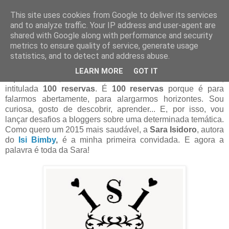
This site uses cookies from Google to deliver its services
and to analyze traffic. Your IP address and user-agent are
02 fevereiro 2015
shared with Google along with performance and security
Rubrica nova Da Nossa Cozinha # 100
metrics to ensure quality of service, generate usage
reservas com Isi Bimby #1
statistics, and to detect and address abuse.
LEARN MORE
GOT IT
Aqui está ela, a nova rubrica do
Da Nossa Cozinha
,
intitulada
100 reservas
.
É
100 reservas
porque é para
falarmos abertamente, para alargarmos horizontes.
Sou
curiosa, gosto de descobrir, aprender... E, por isso, vou
lançar desafios a bloggers sobre uma determinada temática.
Como quero um 2015 mais saudável, a
Sara Isidoro
, autora
do
Isi Bimby
,
é a minha primeira convidada. E agora a
palavra é toda da Sara!