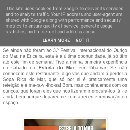
This site uses cookies from Google to deliver its services
and to analyze traffic. Your IP address and user-agent are
07 abril 2017
shared with Google along with performance and security
Festival do Ouriço na Ericeira # Já fui e
metrics to ensure quality of service, generate usage
vou voltar!
statistics, and to detect and address abuse.
LEARN MORE
GOT IT
Se ainda não foram ao 3.º Festival Internacional do Ouriço
do Mar, na Ericeira, esta é a última oportunidade, já só têm
até este fim de semana! Tive a minha primeira experiência
no sábado no
Estrela do Mar
, em Ribamar. Se não
conhecem este restaurante, digo-vos que andam a perder
a
Sopa Rica do Mar, que só por si é praticamente uma
refeição e é ma-ra-vi-lho-sa! Bom, mas continuemos com os
ouriços, que foram eles que nos fizeram ir procurá-los lá - e
ainda bem porque deparei-me com a recente renovação do
espaço.