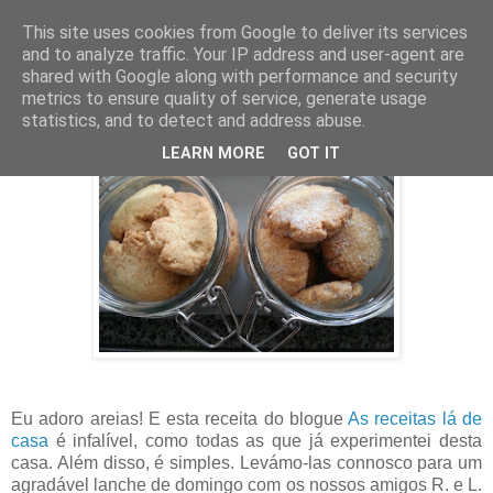
This site uses cookies from Google to deliver its services
and to analyze traffic. Your IP address and user-agent are
25 outubro 2012
shared with Google along with performance and security
Areias com a Bimby
metrics to ensure quality of service, generate usage
statistics, and to detect and address abuse.
LEARN MORE
GOT IT
Eu adoro areias! E esta receita do blogue
As receitas lá de
casa
é infalível, como todas as que já experimentei desta
casa. Além disso, é simples. Levámo-las connosco para um
agradável lanche de domingo com os nossos amigos R. e L.