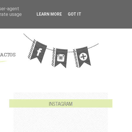
user-agent
erate usage
LEARN MORE
GOT IT
INSTAGRAM