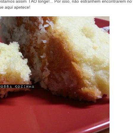
estamos assim TÃO longe!... Por isso, não estranhem encontrarem no
ue aqui apetece!