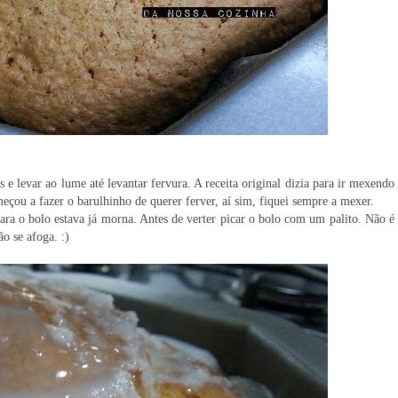
e levar ao lume até levantar fervura. A receita original dizia para ir mexendo
ou a fazer o barulhinho de querer ferver, aí sim, fiquei sempre a mexer.
ara o bolo estava já morna. Antes de verter picar o bolo com um palito. Não é
o se afoga. :)