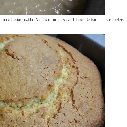
orno até estar cozido. No nosso forno esteve 1 hora. Retirar e deixar arrefecer