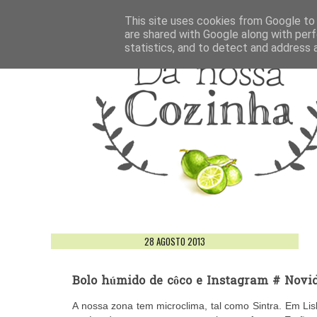
This site uses cookies from Google to d
are shared with Google along with perf
statistics, and to detect and address 
28 AGOSTO 2013
Bolo húmido de côco e Instagram # Novi
A nossa zona tem microclima, tal como Sintra. Em Li