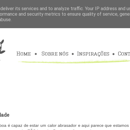
eliver its services and to analyze traffic. Your IP address and 
ormance and security metrics to ensure quality of service, gen
abuse.
dade
sboa é capaz de estar um calor abrasador e aqui parece que estamos