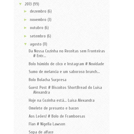
▼
2013
(99)
►
dezembro
(6)
►
novembro
(3)
►
outubro
(6)
►
setembro
(6)
▼
agosto
(11)
Da Nossa Cozinha no Receitas sem Fronteiras
# Entr...
Bolo húmido de côco e Instagram # Novidade
Sumo de melancia e um saboroso brunch...
Bolo Bolacha Surpresa
Guest Post # Biscoitos ShortBread do Luísa
Alexandra
Hoje na Cozinha está... Luísa Alexandra
Omelete de presunto e bacon
Aos Leões! # Bolo de Framboesas
Flan # Nigella Lawson
Sopa de alface