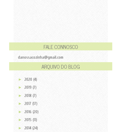
FALE CONNOSCO
danossacozinha@gmail.com
ARQUIVO DO BLOG
►
2020
(4)
►
2019
(7)
►
2018
(7)
►
2017
(17)
►
2016
(20)
►
2015
(11)
►
2014
(24)