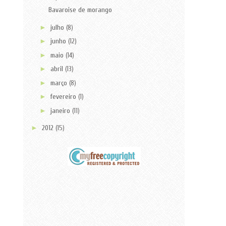
Bavaroise de morango
►
julho
(8)
►
junho
(12)
►
maio
(14)
►
abril
(13)
►
março
(8)
►
fevereiro
(1)
►
janeiro
(11)
►
2012
(15)