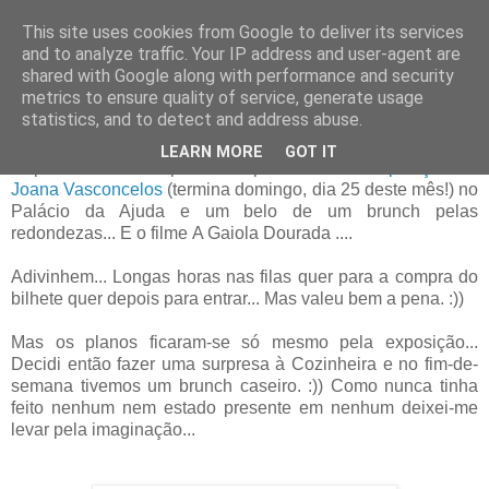
This site uses cookies from Google to deliver its services
and to analyze traffic. Your IP address and user-agent are
21 agosto 2013
shared with Google along with performance and security
Sumo de melancia e um saboroso
metrics to ensure quality of service, generate usage
brunch...
statistics, and to detect and address abuse.
LEARN MORE
GOT IT
Depois de um dia planeado para ir ver a
Exposição de
Joana Vasconcelos
(termina domingo, dia 25 deste mês!) no
Palácio da Ajuda e um belo de um brunch pelas
redondezas... E o filme A Gaiola Dourada ....
Adivinhem... Longas horas nas filas quer para a compra do
bilhete quer depois para entrar... Mas valeu bem a pena. :))
Mas os planos ficaram-se só mesmo pela exposição...
Decidi então fazer uma surpresa à Cozinheira e no fim-de-
semana tivemos um brunch caseiro. :)) Como nunca tinha
feito nenhum nem estado presente em nenhum deixei-me
levar pela imaginação...