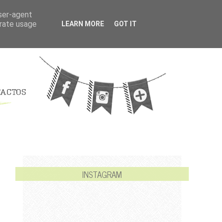
user-agent
erate usage
LEARN MORE
GOT IT
INSTAGRAM