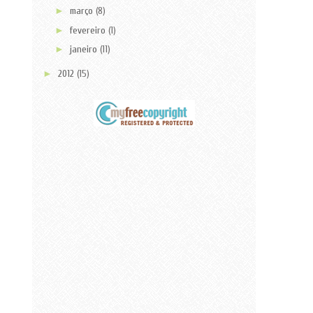
►
março
(8)
►
fevereiro
(1)
►
janeiro
(11)
►
2012
(15)