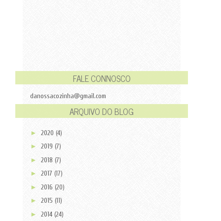
FALE CONNOSCO
danossacozinha@gmail.com
ARQUIVO DO BLOG
►
2020
(4)
►
2019
(7)
►
2018
(7)
►
2017
(17)
►
2016
(20)
►
2015
(11)
►
2014
(24)