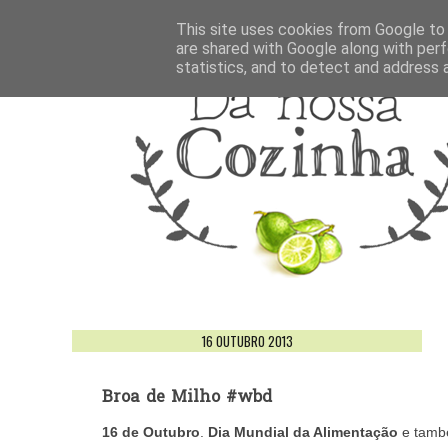
This site uses cookies from Google to d
are shared with Google along with perf
statistics, and to detect and address 
16 OUTUBRO 2013
Broa de Milho #wbd
16 de Outubro
.
Dia Mundial da Alimentação
e tam