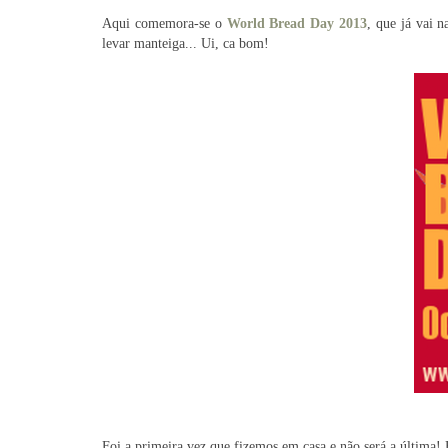
Aqui comemora-se o
World Bread Day 2013
, que já vai 
levar manteiga... Ui, ca bom!
Foi a primeira vez que fizemos em casa e não será a última!