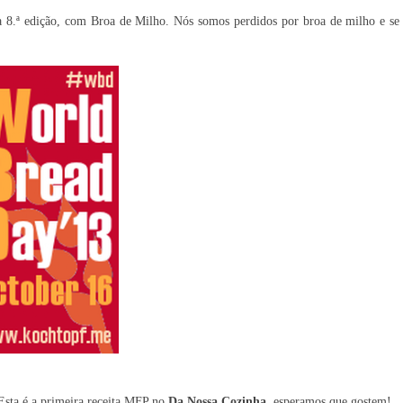
na 8.ª edição, com Broa de Milho. Nós somos perdidos por broa de milho e se
 Esta é a primeira receita MFP no
Da Nossa Cozinha
, esperamos que gostem!