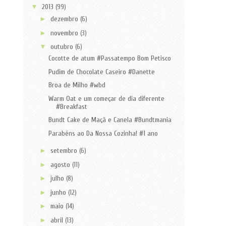
▼
2013
(99)
►
dezembro
(6)
►
novembro
(3)
▼
outubro
(6)
Cocotte de atum #Passatempo Bom Petisco
Pudim de Chocolate Caseiro #Danette
Broa de Milho #wbd
Warm Oat e um começar de dia diferente
#Breakfast
Bundt Cake de Maçã e Canela #Bundtmania
Parabéns ao Da Nossa Cozinha! #1 ano
►
setembro
(6)
►
agosto
(11)
►
julho
(8)
►
junho
(12)
►
maio
(14)
►
abril
(13)