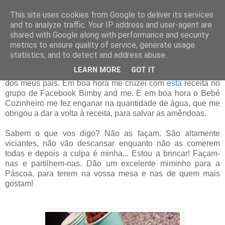
This site uses cookies from Google to deliver its services
and to analyze traffic. Your IP address and user-agent are
17 abril 2014
shared with Google along with performance and security
Amêndoas da Páscoa Caseiras
metrics to ensure quality of service, generate usage
statistics, and to detect and address abuse.
Há imensa variedade de amêndoas da Páscoa, mas este
LEARN MORE
GOT IT
tipo que vos trago sempre foi o meu preferido, uma herança
dos meus pais.
Em boa hora me cruzei com
esta
receita no
grupo de Facebook Bimby and me. E em boa hora o Bebé
Cozinheiro me fez enganar na quantidade de água, que me
obrigou a dar a volta à receita, para salvar as amêndoas.
Sabem o que vos digo? Não as façam. São altamente
viciantes, não vão descansar enquanto não as comerem
todas e depois a culpa é minha... Estou a brincar! Façam-
nas e partilhem-nas. Dão um excelente miminho para a
Páscoa, para terem na vossa mesa e nas de quem mais
gostam!