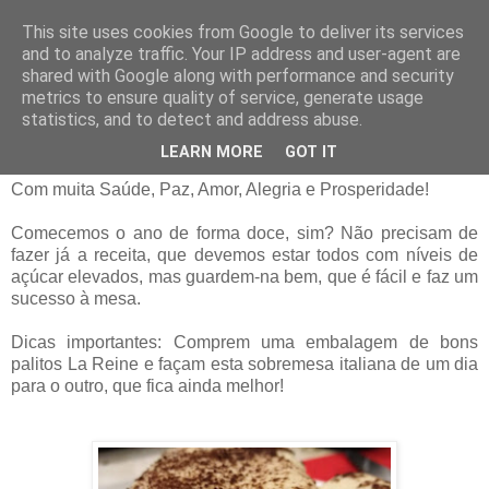
This site uses cookies from Google to deliver its services
and to analyze traffic. Your IP address and user-agent are
02 janeiro 2019
shared with Google along with performance and security
Feliz Ano Novo e a melhor receita de
metrics to ensure quality of service, generate usage
Tiramisù
statistics, and to detect and address abuse.
LEARN MORE
GOT IT
Feliz Ano Novo!
Com muita Saúde, Paz, Amor, Alegria e Prosperidade!
Comecemos o ano de forma doce, sim? Não precisam de
fazer já a receita, que devemos estar todos com níveis de
açúcar elevados, mas guardem-na bem, que é fácil e faz um
sucesso à mesa.
Dicas importantes: Comprem uma embalagem de bons
palitos La Reine e façam esta sobremesa italiana de um dia
para o outro, que fica ainda melhor!