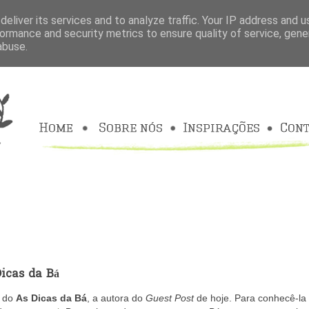
eliver its services and to analyze traffic. Your IP address and 
ormance and security metrics to ensure quality of service, gen
abuse.
Dicas da Bá
, do
As Dicas da Bá
, a autora do
Guest Post
de hoje. Para conhecê-la