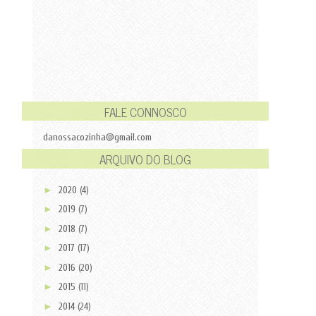
FALE CONNOSCO
danossacozinha@gmail.com
ARQUIVO DO BLOG
►
2020
(4)
►
2019
(7)
►
2018
(7)
►
2017
(17)
►
2016
(20)
►
2015
(11)
►
2014
(24)