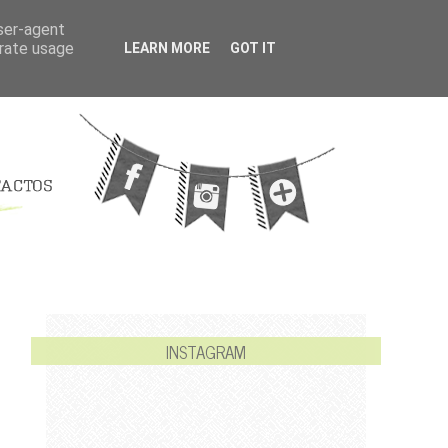
user-agent
erate usage
LEARN MORE
GOT IT
INSTAGRAM