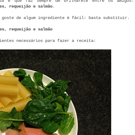
osa e que faz sempre um brilharete entre os amigos:
es, requeijão e salmão
.
 goste de algum ingrediente é fácil: basta substituir.
es, requeijão e salmão
ientes necessários para fazer a receita: