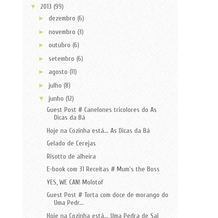
▼
2013
(99)
►
dezembro
(6)
►
novembro
(3)
►
outubro
(6)
►
setembro
(6)
►
agosto
(11)
►
julho
(8)
▼
junho
(12)
Guest Post # Canelones tricolores do As
Dicas da Bá
Hoje na Cozinha está... As Dicas da Bá
Gelado de Cerejas
Risotto de alheira
E-book com 31 Receitas # Mum's the Boss
YES, WE CAN! Molotof
Guest Post # Torta com doce de morango do
Uma Pedr...
Hoje na Cozinha está... Uma Pedra de Sal