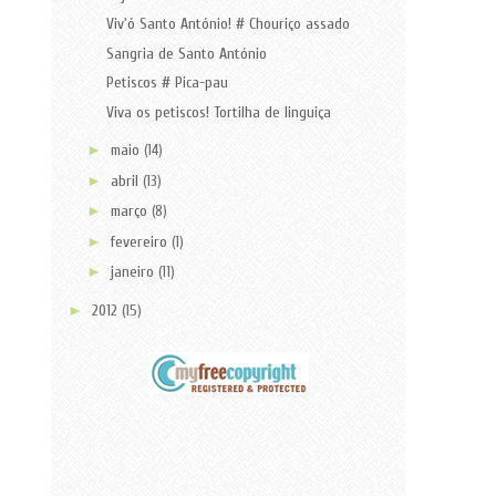
Viv'ó Santo António! # Chouriço assado
Sangria de Santo António
Petiscos # Pica-pau
Viva os petiscos! Tortilha de linguiça
►
maio
(14)
►
abril
(13)
►
março
(8)
►
fevereiro
(1)
►
janeiro
(11)
►
2012
(15)