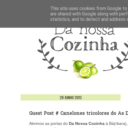
This site uses cookies from Google to d
are shared with Google along with perf
statistics, and to detect and address 
28 JUNHO 2013
Guest Post # Canelones tricolores do As 
Abrimos as portas do
Da Nossa Cozinha
à Bá(rbara)