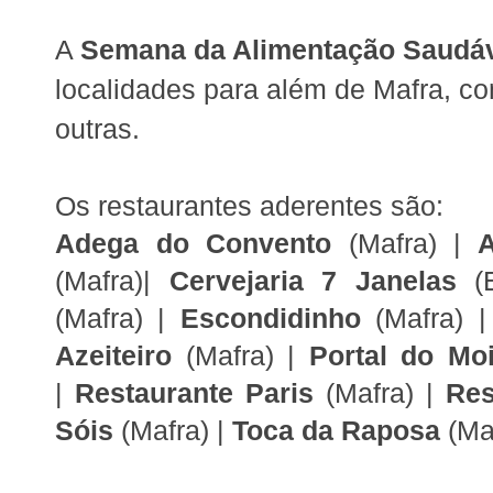
A
Semana da Alimentação Saudá
localidades para além de Mafra, co
outras.
Os restaurantes aderentes são:
Adega do Convento
(Mafra) |
A
(Mafra)|
Cervejaria 7 Janelas
(
(Mafra) |
Escondidinho
(Mafra) |
Azeiteiro
(Mafra) |
Portal do Mo
|
Restaurante Paris
(Mafra) |
Res
Sóis
(Mafra) |
Toca da Raposa
(Ma