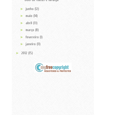
►
junho
(12)
►
maio
(14)
►
abril
(13)
►
março
(8)
►
fevereiro
(1)
►
janeiro
(11)
►
2012
(15)