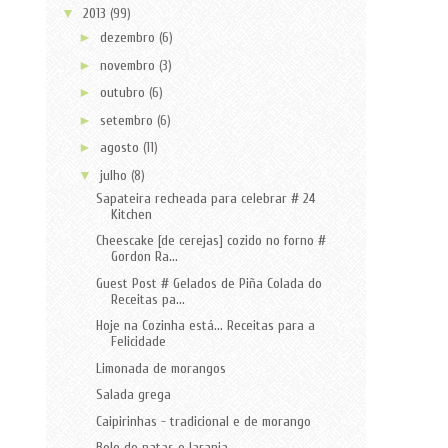
▼
2013
(99)
►
dezembro
(6)
►
novembro
(3)
►
outubro
(6)
►
setembro
(6)
►
agosto
(11)
▼
julho
(8)
Sapateira recheada para celebrar # 24
Kitchen
Cheescake [de cerejas] cozido no forno #
Gordon Ra...
Guest Post # Gelados de Piña Colada do
Receitas pa...
Hoje na Cozinha está... Receitas para a
Felicidade
Limonada de morangos
Salada grega
Caipirinhas - tradicional e de morango
Bolo de natas e laranja