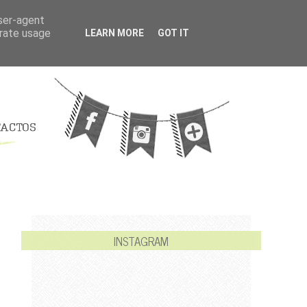
user-agent
erate usage
LEARN MORE
GOT IT
INSTAGRAM