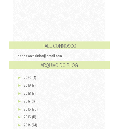
FALE CONNOSCO
danossacozinha@gmail.com
ARQUIVO DO BLOG
►
2020
(4)
►
2019
(7)
►
2018
(7)
►
2017
(17)
►
2016
(20)
►
2015
(11)
►
2014
(24)